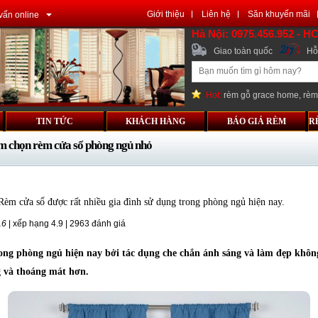
Giới thiệu
Liên hệ
Săn khuyến mãi
vấn online
Hà Nội: 0975.456.952 - H
Giao toàn quốc
Hỗ 
Hot:
rèm gỗ grace home
,
rèm
TIN TỨC
KHÁCH HÀNG
BÁO GIÁ RÈM
R
m chọn rèm cửa sổ phòng ngủ nhỏ
èm cửa sổ được rất nhiều gia đình sử dụng trong phòng ngủ hiện nay.
16
| xếp hạng
4.9
|
2963
đánh giá
ong phòng ngủ hiện nay bởi tác dụng che chắn ánh sáng và làm đẹp khôn
 và thoáng mát hơn.