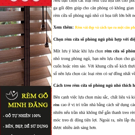
Nếu bạn chọn các loại rèm cửa họa tiết cho phòn
ga gối đệm giúp cho căn phòng có không gian t
rèm cửa sổ phòng ngủ nhỏ có họa tiết lớn bởi n
Xem thêm:
Rèm vải đẹp và cách tạo ra một căn p
Chọn rèm cửa sổ phòng ngủ phù hợp với diện
Một lưu ý khác khi lựa chọn
rèm cửa sổ phò
nhỏ trong phòng ngủ, bạn nên lựa chọn cho gia
cuốn hoặc rèm sáo. Với khung cửa sổ kích thướ
sổ nên lựa chọn các loại rèm có sự đồng nhất về
Cách treo rèm cửa sổ phòng ngủ nhỏ thích 
Bên cạnh việc lựa chọn màu sắc, chất liệu và k
cao ở vị trí trần nhà bằng cách sử dụng cá
rèm
nhiên nếu trần nhà không thể gắn thanh treo rè
móc treo di động tiện lợi. Ngoài ra, nên lắp 
được nhiều ánh sáng hơn.