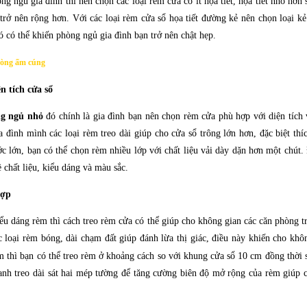
g ngủ gia đình thì nên chọn các loại rèm cửa có ít họa tiết, họa tiết nhỏ hơn 
rở nên rộng hơn. Với các loại rèm cửa sổ họa tiết đường kẻ nên chọn loại k
ó có thể khiến phòng ngủ gia đình bạn trở nên chật hẹp.
hòng ấm cúng
 tích cửa sổ
ng ngủ nhỏ
đó chính là gia đình bạn nên chọn rèm cửa phù hợp với diện tích 
 đình mình các loại rèm treo dài giúp cho cửa sổ trông lớn hơn, đặc biệt thí
c lớn, bạn có thể chọn rèm nhiều lớp với chất liệu vải dày dặn hơn một chút
 chất liệu, kiểu dáng và màu sắc.
hợp
iểu dáng rèm thì cách treo rèm cửa có thể giúp cho không gian các căn phòng t
c loại rèm bóng, dài chạm đất giúp đánh lừa thị giác, điều này khiến cho kh
m thì bạn có thể treo rèm ở khoảng cách so với khung cửa sổ 10 cm đồng thời 
thanh treo dài sát hai mép tường để tăng cường biên độ mở rộng của rèm giúp