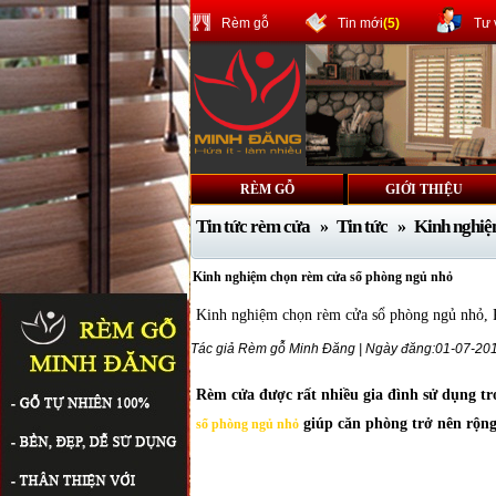
Rèm gỗ
Tin mới
(5)
Tư 
RÈM GỖ
GIỚI THIỆU
Tin tức rèm cửa
Tin tức
Kinh nghiệ
»
»
Kinh nghiệm chọn rèm cửa sổ phòng ngủ nhỏ
Kinh nghiệm chọn rèm cửa sổ phòng ngủ nhỏ, R
Tác giả
Rèm gỗ
Minh Đăng | Ngày đăng:
01-07-20
Rèm cửa được rất nhiều gia đình sử dụng tr
giúp căn phòng trở nên rộng
sổ phòng ngủ nhỏ