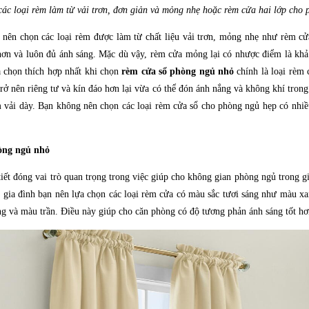
các loại rèm làm từ vải trơn, đơn giản và mỏng nhẹ hoặc rèm cửa hai lớp cho 
 nên chọn các loại rèm được làm từ chất liệu vải trơn, mỏng nhẹ như rèm cửa
hơn và luôn đủ ánh sáng. Mặc dù vậy, rèm cửa mỏng lại có nhược điểm là kh
a chọn thích hợp nhất khi chọn
rèm cửa sổ phòng ngủ nhỏ
chính là loại rèm 
rở nên riêng tư và kín đáo hơn lại vừa có thể đón ánh nắng và không khí tron
 vải dày. Bạn không nên chọn các loại rèm cửa sổ cho phòng ngủ hẹp có nhiều
hòng ngủ nhỏ
tiết đóng vai trò quan trọng trong việc giúp cho không gian phòng ngủ trong g
 gia đình bạn nên lựa chọn các loại rèm cửa có màu sắc tươi sáng như màu x
g và màu trần. Điều này giúp cho căn phòng có độ tương phản ánh sáng tốt hơ