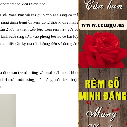
phòng ngủ có kích thước nhỏ.
 vải voan hay vải lụa giúp cho ánh sáng có thể
ả năng giảm tiếng ồn kém đồng thời không mang
cửa 2 lớp hay rèm xếp lớp. Loại rèm này vừa có
g lành buổi sáng sớm vào phòng bởi nó có hai lớp
 chi tiết cầu kỳ mà cần hướng đến sự đơn giản,
ia đình bạn trở nên rộng và thoải mái hơn. Chính
anh da trời, màu trắng, màu hồng, màu kem hoặc
n.