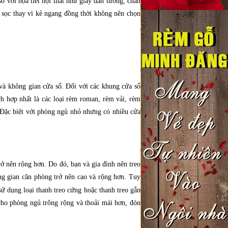
so với họa tiết nội thất như giấy dán tường, chăn
ẻ sọc thay vì kẻ ngang đồng thời không nên chọn
và không gian cửa sổ. Đối với các khung cửa sổ
ch hợp nhất là các loại rèm roman, rèm vải, rèm
. Đặc biệt với phòng ngủ nhỏ nhưng có nhiều cửa
rở nên rộng hơn. Do đó, bạn và gia đình nên treo
ông gian căn phòng trở nên cao và rộng hơn. Tuy
sử dụng loại thanh treo cứng hoặc thanh treo gắn
 cho phòng ngủ trông rộng và thoải mái hơn, đón