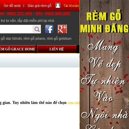
Sơ đồ web
Báo giá rèm gỗ
Tài khoản
CM: 0982.221.669 - ĐN: 0905.986.885
trợ tư vấn, lắp đặt miễn phí tại nhà
 gỗ star blinds
,
rèm gỗ pilano
,
rèm gỗ goldsun
ÈM GỖ GRACE HOME
LIÊN HỆ
g gian. Tuy nhiên làm thế nào để chọn
rèm cửa