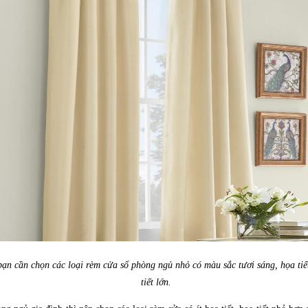
bạn cần chọn các loại rèm cửa sổ phòng ngủ nhỏ có màu sắc tươi sáng, họa tiế
tiết lớn.