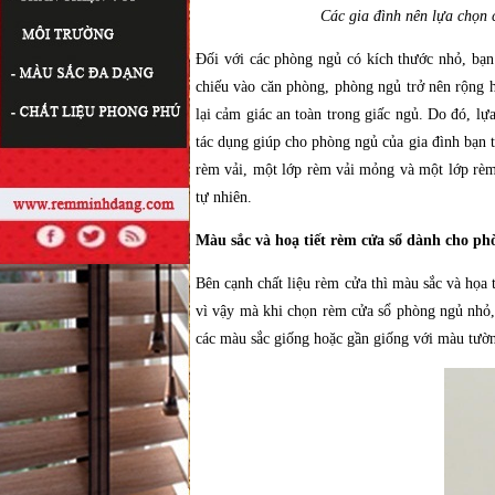
Các gia đình nên lựa chọn 
Đối với các phòng ngủ có kích thước nhỏ, bạn
chiếu vào căn phòng, phòng ngủ trở nên rộng 
lại cảm giác an toàn trong giấc ngủ. Do đó, lự
tác dụng giúp cho phòng ngủ của gia đình bạn t
rèm vải, một lớp rèm vải mỏng và một lớp rèm
tự nhiên.
Màu sắc và hoạ tiết rèm cửa sổ dành cho p
Bên cạnh chất liệu rèm cửa thì màu sắc và họa 
vì vậy mà khi chọn rèm cửa sổ phòng ngủ nhỏ,
các màu sắc giống hoặc gần giống với màu tườn