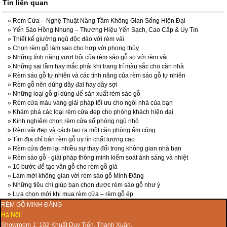
Tin liên quan
»
Rèm Cửa – Nghệ Thuật Nâng Tầm Không Gian Sống Hiện Đại
»
Yến Sào Hồng Nhung – Thương Hiệu Yến Sạch, Cao Cấp & Uy Tín
»
Thiết kế giường ngủ độc đáo với rèm vải
»
Chọn rèm gỗ làm sao cho hợp với phong thủy
»
Những tính năng vượt trội của rèm sáo gỗ so với rèm vải
»
Những sai lầm hay mắc phải khi trang trí màu sắc cho căn nhà
»
Rèm sáo gỗ tự nhiên và các tính năng của rèm sáo gỗ tự nhiên
»
Rèm gỗ nên dùng dây đai hay dây sợi
»
Những loại gỗ gì dùng để sản xuất rèm sáo gỗ
»
Rèm cửa màu vàng giải pháp tối ưu cho ngôi nhà của bạn
»
Khám phá các loại rèm cửa đẹp cho phòng khách hiện đại
»
Kinh nghiệm chọn rèm cửa sổ phòng ngủ nhỏ
»
Rèm vải đẹp và cách tạo ra một căn phòng ấm cúng
»
Tìm địa chỉ bán rèm gỗ uy tín chất lượng cao
»
Rèm cửa đem lại nhiều sự thay đổi trong không gian nhà bạn
»
Rèm sáo gỗ - giải pháp thông minh kiểm soát ánh sáng và nhiệt
»
10 bước để tạo vân gỗ cho rèm gỗ giả
»
Làm mới không gian với rèm sáo gỗ Minh Đăng
»
Những tiêu chí giúp bạn chọn được rèm sáo gỗ như ý
»
Lựa chọn mới khi mua rèm cửa – rèm gỗ ép
RÈM GỖ MINH ĐĂNG
Hà Nội:
Showroom 1: 102 Khuất Duy Tiến, Thanh Xuân.