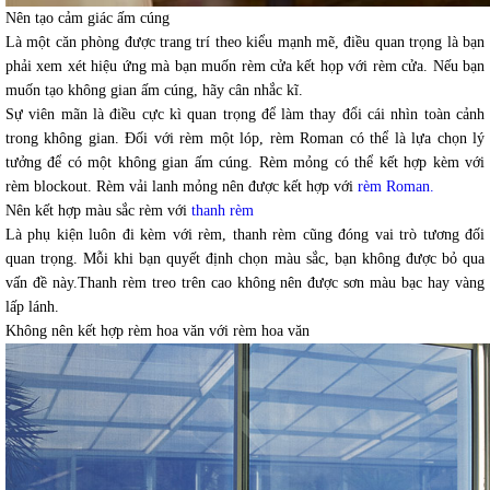
Nên tạo cảm giác ấm cúng
Là một căn phòng được trang trí theo kiểu mạnh mẽ, điều quan trọng là bạn
phải xem xét hiệu ứng mà bạn muốn rèm cửa kết họp với rèm cửa. Nếu bạn
muốn tạo không gian ấm cúng, hãy cân nhắc kĩ.
Sự viên mãn là điều cực kì quan trọng để làm thay đổi cái nhìn toàn cảnh
trong không gian. Đối với rèm một lóp, rèm Roman có thể là lựa chọn lý
tưởng để có một không gian ấm cúng. Rèm mỏng có thể kết hợp kèm với
rèm blockout. Rèm vải lanh mỏng nên được kết hợp với
rèm Roman.
Nên kết hợp màu sắc rèm với
thanh rèm
Là phụ kiện luôn đi kèm với rèm, thanh rèm cũng đóng vai trò tương đối
quan trọng. Mỗi khi bạn quyết định chọn màu sắc, bạn không được bỏ qua
vấn đề này.Thanh rèm treo trên cao không nên được sơn màu bạc hay vàng
lấp lánh.
Không nên kết hợp rèm hoa văn với rèm hoa văn