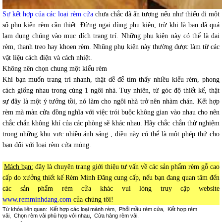
Sự kết hợp của các loại rèm cửa
chưa chắc đã ấn tượng nếu như thiếu đi một
số phụ kiện rèm cần thiết. Đừng ngại dùng phụ kiện, trừ khi là bạn đã quá
lạm dụng chúng vào mục đích trang trí. Những phụ kiện này có thể là đai
rèm, thanh treo hay khoen rèm. Nhũng phụ kiện này thường được làm từ các
vật liệu cách điện và cách nhiệt.
Không nên chọn chung một kiểu rèm
Khi bạn muốn trang trí nhanh, thật dễ để tìm thấy nhiều kiểu rèm, phong
cách giống nhau trong cùng 1 ngôi nhà. Tuy nhiên, từ góc độ thiết kế, thật
sự đây là một ý tưởng tồi, nó làm cho ngôi nhà trở nên nhàm chán. Kết hợp
rèm mà màn cửa đồng nghĩa với việc trói buộc không gian vào nhau cho nên
chắc chắn không khí của các phòng sẽ khác nhau. Hãy chắc chắn thử nghiệm
trong những khu vực nhiều ánh sáng , điều này có thể là một phép thử cho
bạn đối với loại rèm cửa mỏng.
Mách bạn:
đây là chuyên trang giới thiệu tư vấn về các sản phẩm rèm gỗ cao
cấp do xưởng thiết kế Rèm Minh Đăng cung cấp, nếu bạn đang quan tâm đến
các sản phẩm rèm cửa khác vui lòng truy cập website
www.remminhdang.com
của chúng tôi!
Từ khóa liên quan:
Kết hợp các loại mành rèm
,
Phối mầu rèm cửa
,
Kết hợp rèm
vải
,
Chọn rèm vải phù hợp với nhau
,
Cửa hàng rèm vải
,