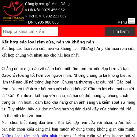
Công ty rèm gỗ Minh Đăng
» Hà Nội: 0975 456 952
» TP.HCM: 0982 221 669
» ĐN: 0905 986 885
Menu
Kết hợp các loại rèm cửa, nên và không nên
Kết hợp các loại rèm cửa, nên và không nên. Những lưu ý khi màu rèm cửa,
kết hợp chúng với nhau sao cho hài hòa nhất.
Chẳng có bí mật nào về cách biến một tấm rèm trở nên đẹp hơn và tạo
được ấn tượng tốt hơn với người nhìn. Nhưng chúng ta lại không biết rõ
làm thế nào để nó trông đẹp hơn. Chúng ta thường đặt câu hỏi “ Các loại
rèm cửa có thể được kết hợp với nhau không?” Câu trả lời cho mọi người
là “ Có”. Khi được kết họp với nhau, cả hai có thể mang lại phong cách
trang trí linh hoạt , đảm bảo khả năng chặn ánh sáng và kiểm soát sự riêng
tư. Tuy nhiên, hãy cứ đọc những hướng dẫn dưới đây của chúng tôi. Nó
có thể hữu ích với bạn.
Nên chọn kiểu dáng đầu tiên : Khi kết hợp rèm cửa với nhau, trước hết là
bạn nên chọn kiểu dáng mà bạn muốn sử dụng trong không gian của mình.
Những loại rèm phổ biến nhất
thường là rèm cuốn và rèm lá dọc bởi vì