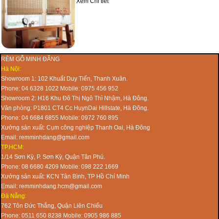
Xem Chi tiết
RÈM GỖ MINH ĐĂNG
Hà Nội:
Showroom 1: 102 Khuất Duy Tiến, Thanh Xuân.
Phone: 04 6328 1022 Mobile: 0975 456 952
Showroom 2: H16 Khu Đô Thị Ngô Thì Nhậm, Hà Đông.
Văn phòng: P1801 CT4 Cc HuynDai Hillstate, Hà Đông.
Phone: 04 6684 6855 Mobile: 0972 760 895
Xưởng sản xuất: Cụm công nghiệp Thanh Oai, Hà Đông
Email: remminhdang@gmail.com
TP.HCM:
1/14 Sơn Kỳ, P. Sơn Kỳ, Quận Tân Phú.
Phone: 08 6680 4209 Mobile: 098 222 1669
Xưởng sản xuất: KCN Tân Bình, TP Hồ Chí Minh
Email: remminhdang.hcm@gmail.com
Đà Nẵng:
762 Tôn Đức Thắng, Quận Liên Chiểu
Phone: 0511 650 8238 Mobile: 0905 986 885