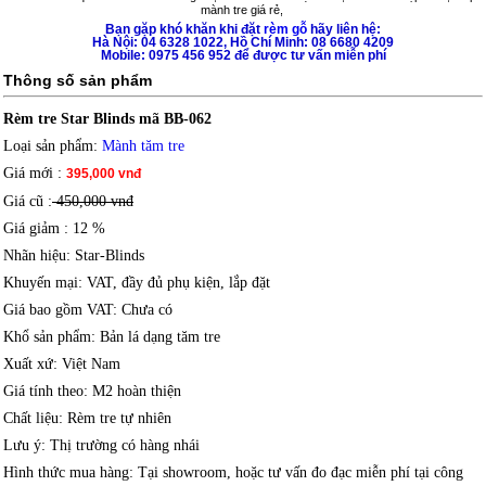
mành tre giá rẻ
,
Bạn gặp khó khăn khi đặt
rèm gỗ
hãy liên hệ:
Hà Nội: 04 6328 1022, Hồ Chí Minh: 08 6680 4209
Mobile: 0975 456 952 để được tư vấn miễn phí
Thông số sản phẩm
Rèm tre Star Blinds mã BB-062
Loại sản phẩm
:
Mành tăm tre
Giá mới
:
395,000 vnđ
Giá cũ :
450,000 vnđ
Giá giảm
: 12 %
Nhãn hiệu
: Star-Blinds
Khuyến mại
: VAT, đầy đủ phụ kiện, lắp đặt
Giá bao gồm VAT
: Chưa có
Khổ sản phẩm
: Bản lá dạng tăm tre
Xuất xứ
: Việt Nam
Giá tính theo
: M2 hoàn thiện
Chất liệu
: Rèm tre tự nhiên
Lưu ý
: Thị trường có hàng nhái
Hình thức mua hàng
: Tại showroom, hoặc tư vấn đo đạc miễn phí tại công