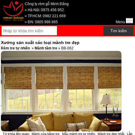
Công ty rèm gỗ Minh Đăng
» Hà Nội: 0975 456 952
» TP.HCM: 0982 221 669
» ĐN: 0905 986 885
Menu
Xưởng sản xuất các loại mành tre đẹp
Rèm tre tự nhiên
»
Mành tăm tre
» BB-062
Từ khóa liên quan:
Mành cửa bằng tre
,
Mẫu mành tre tự nhiên
,
Mành tre đẹp nhất
,
Lắp