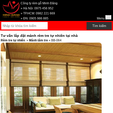
Công ty rèm gỗ Minh Đăng
» Hà Nội: 0975 456 952
» TP.HCM: 0982 221 669
» ĐN: 0905 986 885
Menu
Tư vấn lắp đặt mành rèm tre tự nhiên tại nhà
Rèm tre tự nhiên
»
Mành tăm tre
» BB-064