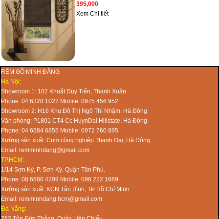
395,000
Xem Chi tiết
RÈM GỖ MINH ĐĂNG
Hà Nội:
Showroom 1: 102 Khuất Duy Tiến, Thanh Xuân.
Phone: 04 6328 1022 Mobile: 0975 456 952
Showroom 2: H16 Khu Đô Thị Ngô Thì Nhậm, Hà Đông.
Văn phòng: P1801 CT4 Cc HuynDai Hillstate, Hà Đông.
Phone: 04 6684 6855 Mobile: 0972 760 895
Xưởng sản xuất: Cụm công nghiệp Thanh Oai, Hà Đông
Email: remminhdang@gmail.com
TP.HCM:
1/14 Sơn Kỳ, P. Sơn Kỳ, Quận Tân Phú.
Phone: 08 6680 4209 Mobile: 098 222 1669
Xưởng sản xuất: KCN Tân Bình, TP Hồ Chí Minh
Email: remminhdang.hcm@gmail.com
Đà Nẵng:
762 Tôn Đức Thắng, Quận Liên Chiểu