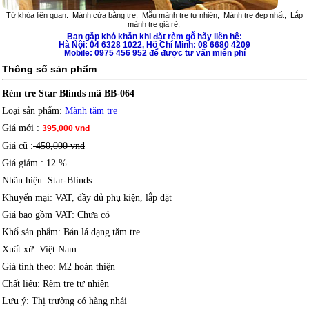
Từ khóa liên quan:
Mành cửa bằng tre
,
Mẫu mành tre tự nhiên
,
Mành tre đẹp nhất
,
Lắp
mành tre giá rẻ
,
Bạn gặp khó khăn khi đặt
rèm gỗ
hãy liên hệ:
Hà Nội: 04 6328 1022, Hồ Chí Minh: 08 6680 4209
Mobile: 0975 456 952 để được tư vấn miễn phí
Thông số sản phẩm
Rèm tre Star Blinds mã BB-064
Loại sản phẩm
:
Mành tăm tre
Giá mới
:
395,000 vnđ
Giá cũ :
450,000 vnđ
Giá giảm
: 12 %
Nhãn hiệu
: Star-Blinds
Khuyến mại
: VAT, đầy đủ phụ kiện, lắp đặt
Giá bao gồm VAT
: Chưa có
Khổ sản phẩm
: Bản lá dạng tăm tre
Xuất xứ
: Việt Nam
Giá tính theo
: M2 hoàn thiện
Chất liệu
: Rèm tre tự nhiên
Lưu ý
: Thị trường có hàng nhái