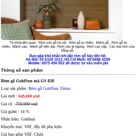
Từ khóa liên quan:
Rèm sáo gỗ hà nội
,
Rèm gỗ tự nhiên
,
Mành gỗ
,
Rèm gỗ tự
nhiên
,
Mành sáo
,
Mành gỗ hiện đại
,
Rèm sáo lá ngang
,
Rèm cao cấp
,
Các loại rèm cửa
bằng gỗ
,
Bạn gặp khó khăn khi đặt
rèm gỗ
hãy liên hệ:
Hà Nội: 04 6328 1022, Hồ Chí Minh: 08 6680 4209
Mobile: 0975 456 952 để được tư vấn miễn phí
Thông số sản phẩm
Rèm gỗ GoldSun mã GS 028
Loại sản phẩm
:
Rèm gỗ GoldSun 35mm
Giá mới
:
645,000 vnđ
Giá cũ :
750,000 vnđ
Giá giảm
: 14 %
Nhãn hiệu
: Goldsun
Khuyến mại
: VAT, đầy đủ phụ kiện
Giá bao gồm VAT
: Chưa