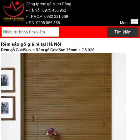
Công ty rèm gỗ Minh Đăng
» Hà Nội: 0975 456 952
» TP.HCM: 0982 221 669
» ĐN: 0905 986 885
Menu
Rèm sáo gỗ giá rẻ tại Hà Nội
Rèm gỗ GoldSun
»
Rèm gỗ GoldSun 35mm
» GS 028