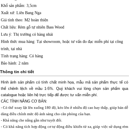
Khổ sản phẩm
: 3,5cm
Xuất xứ
: Liên Bang Nga
Giá tính theo
: M2 hoàn thiện
Chất liệu
: Rèm gỗ tự nhiên Bass Wood
Lưu ý
: Thị trường có hàng nhái
Hình thức mua hàng
: Tại showroom, hoặc tư vấn đo đạc miễn phí tại công
trình, tại nhà
Tình trạng hàng
: Có hàng
Bảo hành
: 2 năm
Thông tin chi tiết
Hình ảnh sản phẩm có tính chất minh họa, mẫu mã sản phẩm thực tế có
thể chênh lệch về mầu 1-5%.
Quý khách vui lòng chọn sản phẩm qua
catalogue hoặc liên hệ trực tiếp để được tư vấn miễn phí.
CÁC TÍNH NĂNG CƠ BẢN:
- Có thể xoay lật lên xuống 180 độ, kéo lên ở nhiều độ cao hay thấp, giúp bán dễ
dàng điều chỉnh mức độ ánh sáng cho căn phòng của bạn.
- Khả năng che nắng gần như tuyệt đối.
- Có khả năng tích hợp động cơ tự động điều khiển từ xa, giúp việc sử dụng rèm