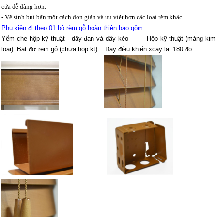
cửa dễ dàng hơn.
- Vệ sinh bụi bẩn một cách đơn giản và ưu việt hơn các loại rèm khác.
Phụ kiện đi theo 01 bộ rèm gỗ hoàn thiện bao gồm
:
Yếm che hộp kỹ thuật - dây đan và dây kéo Hộp kỹ thuật (máng kim
loại) Bát đỡ rèm gỗ (chứa hộp kt) Dây điều khiển xoay lật 180 độ