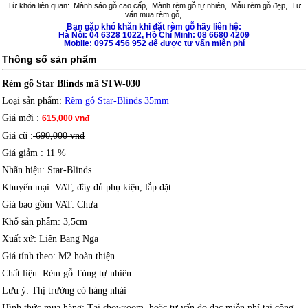
Từ khóa liên quan:
Mành sáo gỗ cao cấp
,
Mành rèm gỗ tự nhiên
,
Mẫu rèm gỗ đẹp
,
Tư
vấn mua rèm gỗ
,
Bạn gặp khó khăn khi đặt
rèm gỗ
hãy liên hệ:
Hà Nội: 04 6328 1022, Hồ Chí Minh: 08 6680 4209
Mobile: 0975 456 952 để được tư vấn miễn phí
Thông số sản phẩm
Rèm gỗ Star Blinds mã STW-030
Loại sản phẩm
:
Rèm gỗ Star-Blinds 35mm
Giá mới
:
615,000 vnđ
Giá cũ :
690,000 vnđ
Giá giảm
: 11 %
Nhãn hiệu
: Star-Blinds
Khuyến mại
: VAT, đầy đủ phụ kiện, lắp đặt
Giá bao gồm VAT
: Chưa
Khổ sản phẩm
: 3,5cm
Xuất xứ
: Liên Bang Nga
Giá tính theo
: M2 hoàn thiện
Chất liệu
: Rèm gỗ Tùng tự nhiên
Lưu ý
: Thị trường có hàng nhái
Hình thức mua hàng
: Tại showroom, hoặc tư vấn đo đạc miễn phí tại công