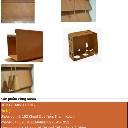
Sản phẩm cùng nhóm
RÈM GỖ MINH ĐĂNG
Hà Nội:
Showroom 1: 102 Khuất Duy Tiến, Thanh Xuân.
Phone: 04 6328 1022 Mobile: 0975 456 952
Showroom 2: H16 Khu Đô Thị Ngô Thì Nhậm, Hà Đông.