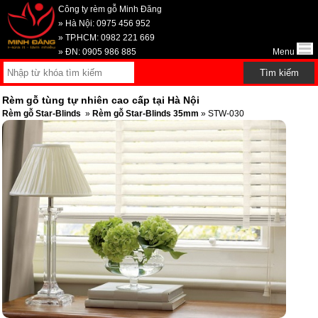
Công ty rèm gỗ Minh Đăng
» Hà Nội: 0975 456 952
» TP.HCM: 0982 221 669
» ĐN: 0905 986 885
Menu
Rèm gỗ tùng tự nhiên cao cấp tại Hà Nội
Rèm gỗ Star-Blinds
»
Rèm gỗ Star-Blinds 35mm
» STW-030