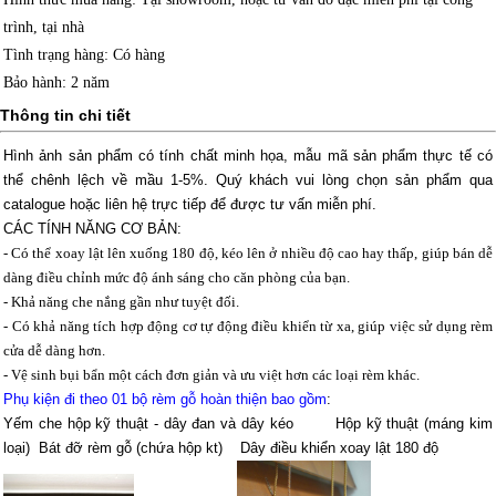
trình, tại nhà
Tình trạng hàng
: Có hàng
Bảo hành
: 2 năm
Thông tin chi tiết
Hình ảnh sản phẩm có tính chất minh họa, mẫu mã sản phẩm thực tế có
thể chênh lệch về mầu 1-5%.
Quý khách vui lòng chọn sản phẩm qua
catalogue hoặc liên hệ trực tiếp để được tư vấn miễn phí.
CÁC TÍNH NĂNG CƠ BẢN:
- Có thể xoay lật lên xuống 180 độ, kéo lên ở nhiều độ cao hay thấp, giúp bán dễ
dàng điều chỉnh mức độ ánh sáng cho căn phòng của bạn.
- Khả năng che nắng gần như tuyệt đối.
- Có khả năng tích hợp động cơ tự động điều khiển từ xa, giúp việc sử dụng rèm
cửa dễ dàng hơn.
- Vệ sinh bụi bẩn một cách đơn giản và ưu việt hơn các loại rèm khác.
Phụ kiện đi theo 01 bộ rèm gỗ hoàn thiện bao gồm
:
Yếm che hộp kỹ thuật - dây đan và dây kéo Hộp kỹ thuật (máng kim
loại) Bát đỡ rèm gỗ (chứa hộp kt) Dây điều khiển xoay lật 180 độ