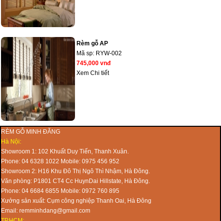
Rèm gỗ AP
Mã sp:
RYW-002
745,000 vnđ
Xem Chi tiết
RÈM GỖ MINH ĐĂNG
Hà Nội:
Showroom 1: 102 Khuất Duy Tiến, Thanh Xuân.
Phone: 04 6328 1022 Mobile: 0975 456 952
Showroom 2: H16 Khu Đô Thị Ngô Thì Nhậm, Hà Đông.
Văn phòng: P1801 CT4 Cc HuynDai Hillstate, Hà Đông.
Phone: 04 6684 6855 Mobile: 0972 760 895
Xưởng sản xuất: Cụm công nghiệp Thanh Oai, Hà Đông
Email: remminhdang@gmail.com
TP.HCM: