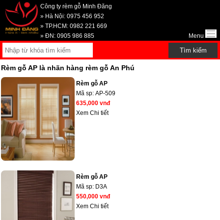
Công ty rèm gỗ Minh Đăng
» Hà Nội: 0975 456 952
» TP.HCM: 0982 221 669
» ĐN: 0905 986 885
Menu
Rèm gỗ AP là nhãn hàng rèm gỗ An Phú
Rèm gỗ AP
Mã sp:
AP-509
635,000 vnđ
Xem Chi tiết
Rèm gỗ AP
Mã sp:
D3A
550,000 vnđ
Xem Chi tiết