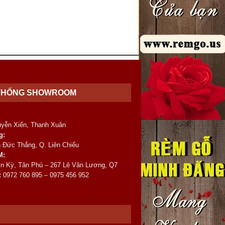
THỐNG SHOWROOM
uyễn Xiển, Thanh Xuân
g:
 Đức Thắng, Q. Liên Chiểu
M:
n Kỳ, Tân Phú – 267 Lê Văn Lương, Q7
:
0972 760 895 – 0975 456 952