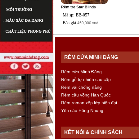
Rèm tre Star Blinds
Mã sp: BB-057
Báo giá
450,000 vnđ
RÈM CỬA MINH ĐĂNG
Rèm cửa Minh Đăng
Rèm gỗ tự nhiên cao cấp
Rèm vải chống nắng
Rèm cầu vồng Hàn Quốc
Rèm roman xếp lớp hiện đại
Yến sào Hồng Nhung
KẾT NỐI & CHÍNH SÁCH