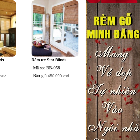
nds
Rèm tre Star Blinds
Mã sp: BB-058
Báo giá
 vnđ
450,000 vnđ