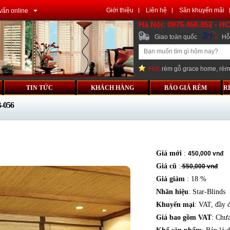
Giới thiệu
Liên hệ
Săn khuyến mãi
vấn online
Hà Nội: 0975.456.952 - H
Giao toàn quốc
Hỗ 
Hot:
rèm gỗ grace home
,
rèm
TIN TỨC
KHÁCH HÀNG
BÁO GIÁ RÈM
R
-056
Giá mới
:
450,000 vnđ
Giá cũ
:
550,000 vnđ
Giá giảm
: 18 %
Nhãn hiệu
: Star-Blinds
Khuyến mại
: VAT, đầy đ
Giá bao gồm VAT
: Chư