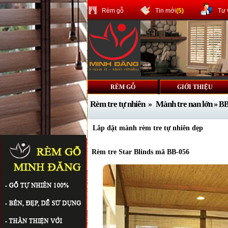
Rèm gỗ
Tin mới
(5)
Tư 
RÈM GỖ
GIỚI THIỆU
Rèm tre tự nhiên
Mành tre nan lớn
»
» BB
Lắp đặt mành rèm tre tự nhiên đẹp
Rèm tre Star Blinds mã BB-056