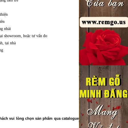
dạng tăm tre
thiện
iên
ng nhái
Tại showroom, hoặc tư vấn đo
h, tại nhà
ng
hách vui lòng chọn sản phẩm qua catalogue