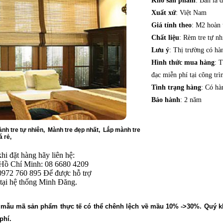
Khổ sản phẩm
: Bản lá 
Xuất xứ
: Việt Nam
Giá tính theo
: M2 hoàn 
Chất liệu
: Rèm tre tự nh
Lưu ý
: Thị trường có hà
Hình thức mua hàng
: 
đạc miễn phí tại công trìn
Tình trạng hàng
: Có hà
Bảo hành
: 2 năm
nh tre tự nhiên
,
Mành tre đẹp nhất
,
Lắp mành tre
á rẻ
,
i đặt hàng hãy liên hệ:
 Hồ Chí Minh: 08 6680 4209
0972 760 895 Để được hỗ trợ
tại hệ thống Minh Đăng.
, mẫu mã sản phẩm thực tế có thể chênh lệch về mầu 10% ->30%.
Quý k
phí.