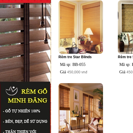
Rèm tre Star Blinds
Rèm tre 
Mã sp: BB-055
Mã sp:
Giá
Giá
450,000 vnđ
450