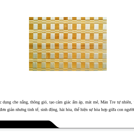
ác dụng che nắng, thông gió, tạo cảm giác ấm áp, mát mẻ, Màn Tre tự nhiên, 
đơn giản nhưng tinh tế, sinh động, hài hòa, thể hiện sự hòa hợp giữa con người