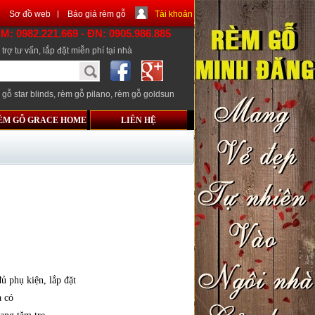
Sơ đồ web
Báo giá rèm gỗ
Tài khoản
CM: 0982.221.669 - ĐN: 0905.986.885
trợ tư vấn, lắp đặt miễn phí tại nhà
 gỗ star blinds
,
rèm gỗ pilano
,
rèm gỗ goldsun
ÈM GỖ GRACE HOME
LIÊN HỆ
ủ phụ kiện, lắp đặt
a có