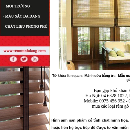
Từ khóa liên quan:
Mành cửa bằng tre
,
Mẫu mà
gi
Bạn gặp khó khăn kh
Hà Nội: 04 6328 1022,
Mobile: 0975 456 952 - 
mua các loại
rèm gỗ
Hình ảnh sản phẩm có tính chất minh họa
hoặc liên hệ trực tiếp để được tư vấn miễn 