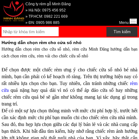
Công ty rèm gỗ Minh Đăng
» Hà Nội: 0975 456 952
» TP.HCM: 0982 221 669
» ĐN: 0905 986 885
Menu
Hướng dẫn chọn rèm cho cửa sổ nhỏ
Hướng dẫn chọn rèm cho cửa sổ nhỏ, rèm cửa Minh Đăng hướng dẫn bạn
cách chọn rèm cửa, rèm vải cho chiếc cửa sổ nhỏ
Để chọn được một chiếc rèm ưng ý cho chiếc cửa sổ nhỏ bé nhà
mình, bạn cần phải có kế hoạch rõ ràng. Trên thị trường hiện nay có
rất nhiều lựa chọn cho bạn. Tuy nhiên, cần tránh những chiếc
rèm
cửa
quá nặng hay quá dài vì nó có thể áp đảo cửa sổ hay những
chiếc rèm cửa quá bé sẽ gần như không mang lại tác dụng gì trong
trang trí.
Để có một sự lựa chọn thông minh với mức chi phí hợp lý, trước hết
cần xác định mức chi phí bạn muốn chi cho chiếc rèm cửa nhà mình.
Sau đó, thu hẹp lựa chọn giữa các đại lý bán lẻ và các nhà cung cấp
bạn thích. Khi bắt đầu tìm kiếm, hãy nhớ rằng chiếc rèm ảnh hưởng
lớn tới không gian nội thất ngôi nhà của bạn. Vì vậy, hãy thật cẩn