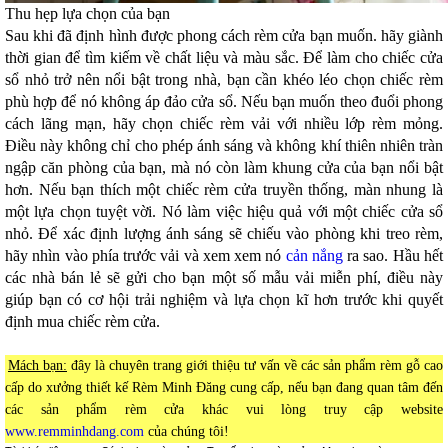
Thu hẹp lựa chọn của bạn
Sau khi đã định hình được phong cách rèm cửa bạn muốn. hãy giành
thời gian để tìm kiếm về chất liệu và màu sắc. Để làm cho chiếc cửa
sổ nhỏ trở nên nổi bật trong nhà, bạn cần khéo léo chọn chiếc rèm
phù hợp để nó không áp đảo cửa sổ. Nếu bạn muốn theo đuổi phong
cách lãng mạn, hãy chọn chiếc rèm vải với nhiều lớp rèm mỏng.
Điều này không chỉ cho phép ánh sáng và không khí thiên nhiên tràn
ngập căn phòng của bạn, mà nó còn làm khung cửa của bạn nổi bật
hơn. Nếu bạn thích một chiếc rèm cửa truyền thống, màn nhung là
một lựa chọn tuyệt vời. Nó làm việc hiệu quả với một chiếc cửa sổ
nhỏ. Để xác định lượng ánh sáng sẽ chiếu vào phòng khi treo rèm,
hãy nhìn vào phía trước vải và xem xem nó
cản nắng
ra sao. Hầu hết
các nhà bán lẻ sẽ gửi cho bạn một số mẫu vải miễn phí, điều này
giúp bạn có cơ hội trải nghiệm và lựa chọn kĩ hơn trước khi quyết
định mua chiếc rèm cửa.
Mách bạn:
đây là chuyên trang giới thiệu tư vấn về các sản phẩm rèm gỗ cao
cấp do xưởng thiết kế Rèm Minh Đăng cung cấp, nếu bạn đang quan tâm đến
các sản phẩm rèm cửa khác vui lòng truy cập website
www.remminhdang.com
của chúng tôi!