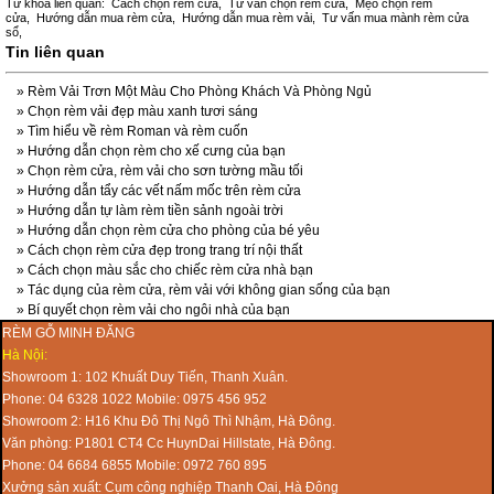
Từ khóa liên quan:
Cách chọn rèm cửa
,
Tư vấn chọn rèm cửa
,
Mẹo chọn rèm
cửa
,
Hướng dẫn mua rèm cửa
,
Hướng dẫn mua rèm vải
,
Tư vấn mua mành rèm cửa
sổ
,
Tin liên quan
»
Rèm Vải Trơn Một Màu Cho Phòng Khách Và Phòng Ngủ
»
Chọn rèm vải đẹp màu xanh tươi sáng
»
Tìm hiểu về rèm Roman và rèm cuốn
»
Hướng dẫn chọn rèm cho xế cưng của bạn
»
Chọn rèm cửa, rèm vải cho sơn tường mầu tối
»
Hướng dẫn tẩy các vết nấm mốc trên rèm cửa
»
Hướng dẫn tự làm rèm tiền sảnh ngoài trời
»
Hướng dẫn chọn rèm cửa cho phòng của bé yêu
»
Cách chọn rèm cửa đẹp trong trang trí nội thất
»
Cách chọn màu sắc cho chiếc rèm cửa nhà bạn
»
Tác dụng của rèm cửa, rèm vải với không gian sống của bạn
»
Bí quyết chọn rèm vải cho ngôi nhà của bạn
RÈM GỖ MINH ĐĂNG
Hà Nội:
Showroom 1: 102 Khuất Duy Tiến, Thanh Xuân.
Phone: 04 6328 1022 Mobile: 0975 456 952
Showroom 2: H16 Khu Đô Thị Ngô Thì Nhậm, Hà Đông.
Văn phòng: P1801 CT4 Cc HuynDai Hillstate, Hà Đông.
Phone: 04 6684 6855 Mobile: 0972 760 895
Xưởng sản xuất: Cụm công nghiệp Thanh Oai, Hà Đông