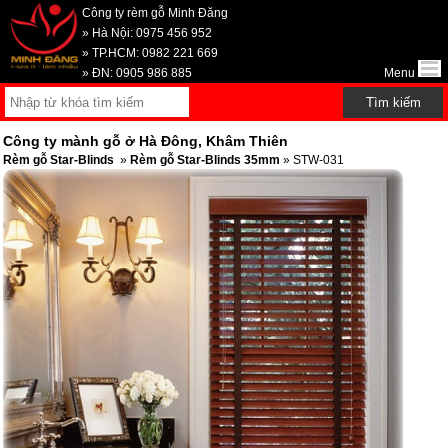
Công ty rèm gỗ Minh Đăng
» Hà Nội: 0975 456 952
» TP.HCM: 0982 221 669
» ĐN: 0905 986 885
Menu
Công ty mành gỗ ở Hà Đông, Khâm Thiên
Rèm gỗ Star-Blinds
»
Rèm gỗ Star-Blinds 35mm
» STW-031