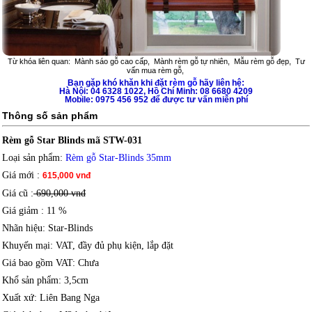
Từ khóa liên quan:
Mành sáo gỗ cao cấp
,
Mành rèm gỗ tự nhiên
,
Mẫu rèm gỗ đẹp
,
Tư
vấn mua rèm gỗ
,
Bạn gặp khó khăn khi đặt
rèm gỗ
hãy liên hệ:
Hà Nội: 04 6328 1022, Hồ Chí Minh: 08 6680 4209
Mobile: 0975 456 952 để được tư vấn miễn phí
Thông số sản phẩm
Rèm gỗ Star Blinds mã STW-031
Loại sản phẩm
:
Rèm gỗ Star-Blinds 35mm
Giá mới
:
615,000 vnđ
Giá cũ :
690,000 vnđ
Giá giảm
: 11 %
Nhãn hiệu
: Star-Blinds
Khuyến mại
: VAT, đầy đủ phụ kiện, lắp đặt
Giá bao gồm VAT
: Chưa
Khổ sản phẩm
: 3,5cm
Xuất xứ
: Liên Bang Nga