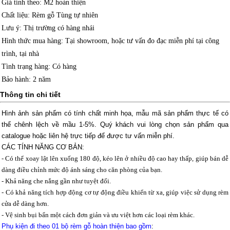
Giá tính theo
: M2 hoàn thiện
Chất liệu
: Rèm gỗ Tùng tự nhiên
Lưu ý
: Thị trường có hàng nhái
Hình thức mua hàng
: Tại showroom, hoặc tư vấn đo đạc miễn phí tại công
trình, tại nhà
Tình trạng hàng
: Có hàng
Bảo hành
: 2 năm
Thông tin chi tiết
Hình ảnh sản phẩm có tính chất minh họa, mẫu mã sản phẩm thực tế có
thể chênh lệch về mầu 1-5%.
Quý khách vui lòng chọn sản phẩm qua
catalogue hoặc liên hệ trực tiếp để được tư vấn miễn phí.
CÁC TÍNH NĂNG CƠ BẢN:
- Có thể xoay lật lên xuống 180 độ, kéo lên ở nhiều độ cao hay thấp, giúp bán dễ
dàng điều chỉnh mức độ ánh sáng cho căn phòng của bạn.
- Khả năng che nắng gần như tuyệt đối.
- Có khả năng tích hợp động cơ tự động điều khiển từ xa, giúp việc sử dụng rèm
cửa dễ dàng hơn.
- Vệ sinh bụi bẩn một cách đơn giản và ưu việt hơn các loại rèm khác.
Phụ kiện đi theo 01 bộ rèm gỗ hoàn thiện bao gồm
: