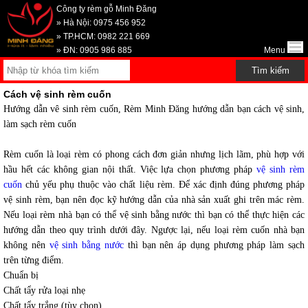
Công ty rèm gỗ Minh Đăng
» Hà Nội: 0975 456 952
» TP.HCM: 0982 221 669
» ĐN: 0905 986 885
Menu
Cách vệ sinh rèm cuốn
Hướng dẫn vê sinh rèm cuốn, Rèm Minh Đăng hướng dẫn bạn cách vệ sinh,
làm sạch rèm cuốn
Rèm cuốn là loại rèm có phong cách đơn giản nhưng lịch lãm, phù hợp với
hầu hết các không gian nội thất. Việc lựa chọn phương pháp
vệ sinh rèm
cuốn
chủ yếu phụ thuộc vào chất liệu rèm. Để xác định đúng phương pháp
vệ sinh rèm, bạn nên đọc kỹ hướng dẫn của nhà sản xuất ghi trên mác rèm.
Nếu loại rèm nhà bạn có thể vệ sinh bằng nước thì bạn có thể thực hiện các
hướng dẫn theo quy trình dưới đây. Ngược lại, nếu loại rèm cuốn nhà bạn
không nên
vệ sinh bằng nước
thì bạn nên áp dụng phương pháp làm sạch
trên từng điểm.
Chuẩn bị
Chất tẩy rửa loại nhẹ
Chất tẩy trắng (tùy chọn)