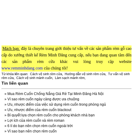
Mách bạn:
đây là chuyên trang giới thiệu tư vấn về các sản phẩm rèm gỗ cao
cấp do xưởng thiết kế Rèm Minh Đăng cung cấp, nếu bạn đang quan tâm đến
các sản phẩm rèm cửa khác vui lòng truy cập website
www.remminhdang.com
của chúng tôi!
Từ khóa liên quan:
Cách vệ sinh rèm cửa
,
Hướng dẫn vệ sinh rèm cửa
,
Tư vấn vệ sinh
rèm cửa
,
Cách vệ sinh mành cuốn
,
Làm sạch mành rèm
,
Tin liên quan
»
Mua Rèm Cuốn Chống Nắng Giá Rẻ Tại Minh Đăng Hà Nội
»
Vì sao rèm cuốn ngày càng được ưa chuộng
»
Ưu, nhược điểm của việc sử dụng rèm cuốn trong phòng ngủ
»
Ưu, nhược điểm của rèm cuốn blackout
»
Bí quyết lựa chọn rèm cuốn cho phòng khách nhà bạn
»
Lợi ích của rèm cuốn và rèm roman
»
6 lí do bạn nên chọn rèm cuốn ngoài trời
»
Vì sao bạn nên chọn rèm cuốn