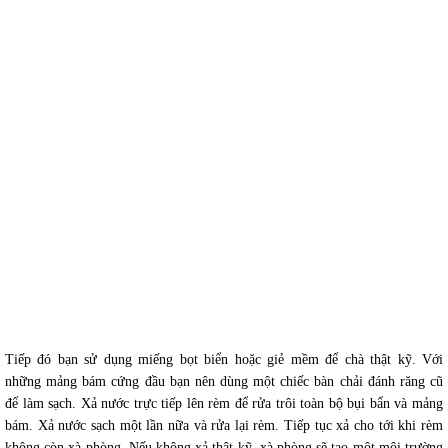
Tiếp đó bạn sử dụng miếng bọt biển hoặc giẻ mềm để chà thật kỹ. Với
những mảng bám cứng đầu bạn nên dùng một chiếc bàn chải đánh răng cũ
để làm sạch. Xả nước trực tiếp lên rèm để rửa trôi toàn bộ bụi bẩn và mảng
bám. Xả nước sạch một lần nữa và rửa lại rèm. Tiếp tục xả cho tới khi rèm
không còn xà phòng. Nếu không xả thật kỹ, xà phòng sẽ tạo một môi trường