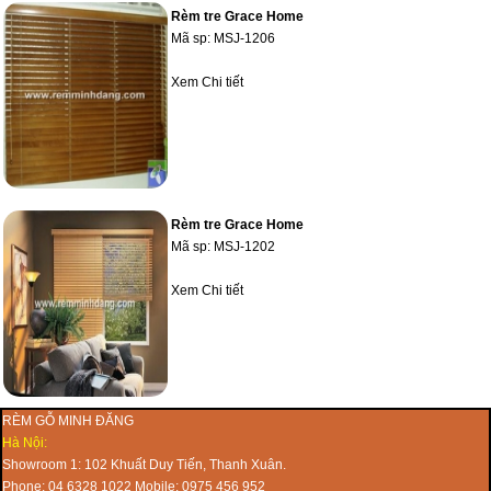
Rèm tre Grace Home
Mã sp:
MSJ-1206
Xem Chi tiết
Rèm tre Grace Home
Mã sp:
MSJ-1202
Xem Chi tiết
RÈM GỖ MINH ĐĂNG
Hà Nội:
Showroom 1: 102 Khuất Duy Tiến, Thanh Xuân.
Phone: 04 6328 1022 Mobile: 0975 456 952