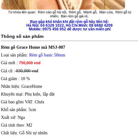
Từ khóa liên quan:
Rèm sáo gỗ hà nội
,
Rèm gỗ
,
Mành gỗ
,
Màn cửa
,
Rèm gỗ tự
nhiên
,
Bán rèm gỗ giá rẻ
,
Bạn gặp khó khăn khi đặt
rèm gỗ
hãy liên hệ:
Hà Nội: 04 6328 1022, Hồ Chí Minh: 08 6680 4209
Mobile: 0975 456 952 để được tư vấn miễn phí
Thông số sản phẩm
Rèm gỗ Grace Home mã MSJ-007
Loại sản phẩm
:
Rèm gỗ basic 50mm
Giá mới
:
750,000 vnđ
Giá cũ :
830,000 vnđ
Giá giảm
: 10 %
Nhãn hiệu
: GraceHome
Khuyến mại
: Phụ kiện, lắp đặt
Giá bao gồm VAT
: Chưa
Khổ sản phẩm
: 5cm
Xuất xứ
: Nga
Giá tính theo
: M2
Chất liệu
: Gỗ Sồi tự nhiên