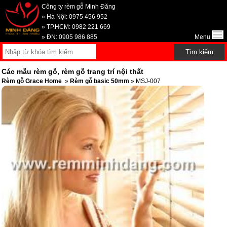
Công ty rèm gỗ Minh Đăng
» Hà Nội: 0975 456 952
» TP.HCM: 0982 221 669
» ĐN: 0905 986 885
Menu
Các mẫu rèm gỗ, rèm gỗ trang trí nội thất
Rèm gỗ Grace Home
»
Rèm gỗ basic 50mm
» MSJ-007