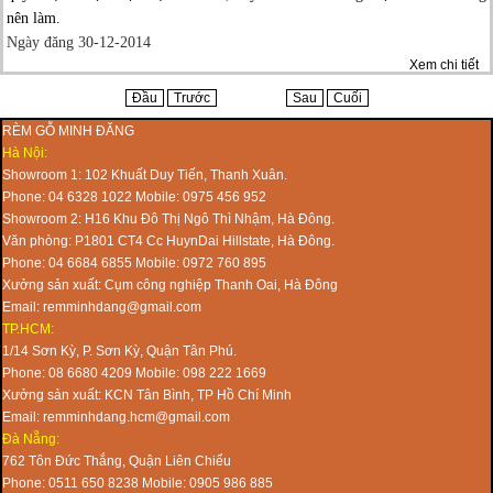
nên làm.
Ngày đăng 30-12-2014
Xem chi tiết
Đầu
Trước
Sau
Cuối
RÈM GỖ MINH ĐĂNG
Hà Nội:
Showroom 1: 102 Khuất Duy Tiến, Thanh Xuân.
Phone: 04 6328 1022 Mobile: 0975 456 952
Showroom 2: H16 Khu Đô Thị Ngô Thì Nhậm, Hà Đông.
Văn phòng: P1801 CT4 Cc HuynDai Hillstate, Hà Đông.
Phone: 04 6684 6855 Mobile: 0972 760 895
Xưởng sản xuất: Cụm công nghiệp Thanh Oai, Hà Đông
Email: remminhdang@gmail.com
TP.HCM:
1/14 Sơn Kỳ, P. Sơn Kỳ, Quận Tân Phú.
Phone: 08 6680 4209 Mobile: 098 222 1669
Xưởng sản xuất: KCN Tân Bình, TP Hồ Chí Minh
Email: remminhdang.hcm@gmail.com
Đà Nẵng:
762 Tôn Đức Thắng, Quận Liên Chiểu
Phone: 0511 650 8238 Mobile: 0905 986 885