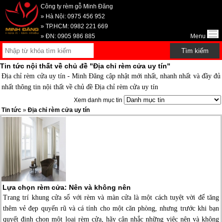
Công ty rèm gỗ Minh Đăng
» Hà Nội: 0975 456 952
» TP.HCM: 0982 221 669
» ĐN: 0905 986 885
Menu
Tin tức nội thất về chủ đề "Địa chỉ rèm cửa uy tín"
Địa chỉ rèm cửa uy tín - Minh Đăng cập nhật mới nhất, nhanh nhất và đầy đủ
nhất thông tin nội thất về chủ đề
Địa chỉ rèm cửa uy tín
Xem danh mục tin
Tin tức
»
Địa chỉ rèm cửa uy tín
Lựa chọn rèm cửa: Nên và không nên
Trang trí khung cửa sổ với rèm và màn cửa là một cách tuyệt vời để tăng
thêm vẻ đẹp quyến rũ và cá tính cho một căn phòng, nhưng trước khi bạn
quyết định chọn một loại rèm cửa, hãy cân nhắc những việc nên và không